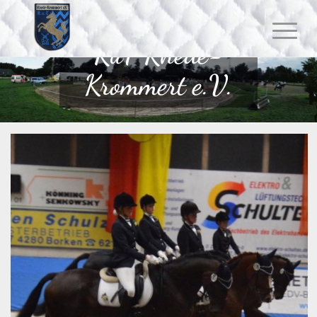
RuF Rhede-
Krommert e.V.