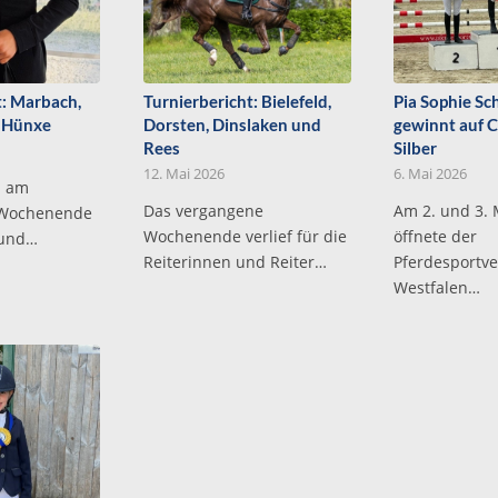
t: Marbach,
Turnierbericht: Bielefeld,
Pia Sophie Sc
 Hünxe
Dorsten, Dinslaken und
gewinnt auf 
Rees
Silber
12. Mai 2026
6. Mai 2026
n am
Das vergangene
Am 2. und 3. 
 Wochenende
Wochenende verlief für die
öffnete der
 und…
Reiterinnen und Reiter…
Pferdesportv
Westfalen…