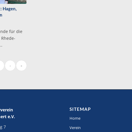
t: Hagen,
en
nde für die
F Rhede-
…
›
»
SITEMAP
rverein
rt e.V.
Home
g 7
Verein