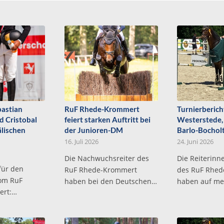
bastian
RuF Rhede-Krommert
Turnierbericht
 Cristobal
feiert starken Auftritt bei
Westerstede,
älischen
der Junioren-DM
Barlo-Bocholt
16. Juli 2026
24. Juni 2026
Die Nachwuchsreiter des
Die Reiterinn
für den
RuF Rhede-Krommert
des RuF Rhe
vom RuF
haben bei den Deutschen…
haben auf m
ert:…