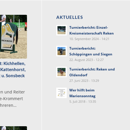
AKTUELLES
Turnierbericht: Einzel-
Kreismeisterschaft Reken
10. September 2024 - 14:21
Turnierbericht:
Schöppingen und Siegen
22. August 2023 - 12:27
: Kichhellen,
Turnierbericht: Reken und
 Kattenhorst,
Oldendorf
 u. Sonsbeck
27. Juni 2023 - 13:29
Wer hilft beim
en und Reiter
Mariensonntag
de-Krommert
5. Juli 2018 - 13:35
ehreren…