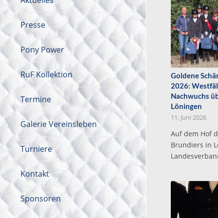
Aktuelles
Presse
Pony Power
RuF Kollektion
Goldene Schä
2026: Westfäl
Nachwuchs üb
Termine
Löningen
11. Juni 2026
Galerie Vereinsleben
Auf dem Hof d
Brundiers in 
Turniere
Landesverba
Kontakt
Sponsoren