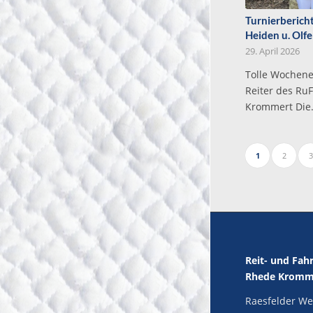
Turnierberich
Heiden u. Olf
29. April 2026
Tolle Wochene
Reiter des Ru
Krommert Die
1
2
3
Reit- und Fah
Rhede Kromme
Raesfelder We