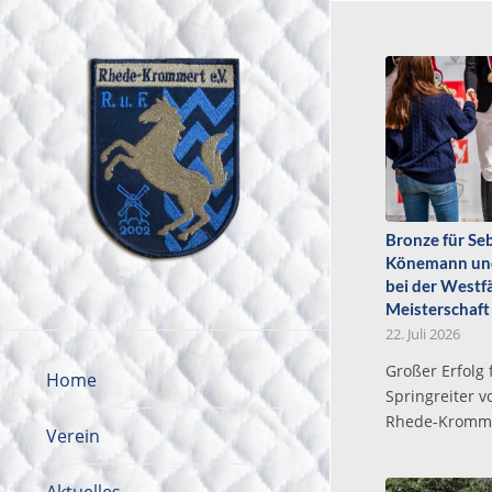
Bronze für Se
Könemann und
bei der Westf
Meisterschaft
22. Juli 2026
Großer Erfolg 
Home
Springreiter 
Rhede-Kromm
Verein