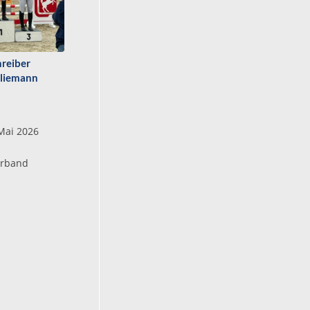
hreiber
Cliemann
Mai 2026
erband