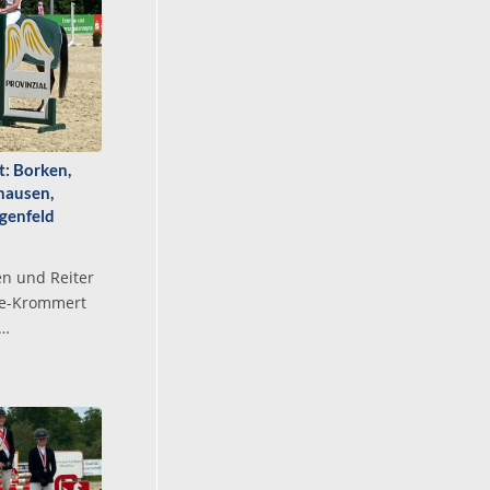
t: Borken,
hausen,
genfeld
en und Reiter
de-Krommert
n…