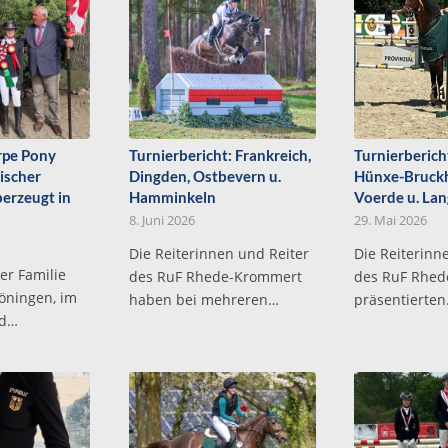
rpe Pony
Turnierbericht: Frankreich,
Turnierberich
ischer
Dingden, Ostbevern u.
Hünxe-Bruck
erzeugt in
Hamminkeln
Voerde u. Lan
8. Juni 2026
29. Mai 2026
Die Reiterinnen und Reiter
Die Reiterinn
er Familie
des RuF Rhede-Krommert
des RuF Rhe
Löningen, im
haben bei mehreren…
präsentierte
nd…