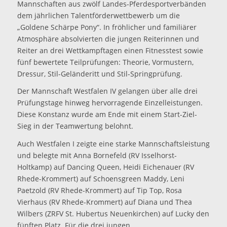
Mannschaften aus zwölf Landes-Pferdesportverbänden
dem jährlichen Talentförderwettbewerb um die
„Goldene Schärpe Pony“. In fröhlicher und familiärer
Atmosphäre absolvierten die jungen Reiterinnen und
Reiter an drei Wettkampftagen einen Fitnesstest sowie
fünf bewertete Teilprüfungen: Theorie, Vormustern,
Dressur, Stil-Geländeritt und Stil-Springprüfung.
Der Mannschaft Westfalen IV gelangen über alle drei
Prüfungstage hinweg hervorragende Einzelleistungen.
Diese Konstanz wurde am Ende mit einem Start-Ziel-
Sieg in der Teamwertung belohnt.
Auch Westfalen I zeigte eine starke Mannschaftsleistung
und belegte mit Anna Bornefeld (RV Isselhorst-
Holtkamp) auf Dancing Queen, Heidi Eichenauer (RV
Rhede-Krommert) auf Schoensgreen Maddy, Leni
Paetzold (RV Rhede-Krommert) auf Tip Top, Rosa
Vierhaus (RV Rhede-Krommert) auf Diana und Thea
Wilbers (ZRFV St. Hubertus Neuenkirchen) auf Lucky den
fünften Platz. Für die drei jungen