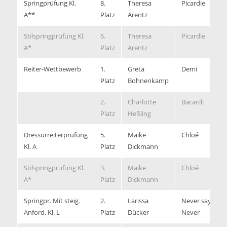
Springprüfung Kl.
8.
Theresa
Picardie
A**
Platz
Arentz
Stilspringprüfung Kl.
6.
Theresa
Picardie
A*
Platz
Arentz
Reiter-Wettbewerb
1.
Greta
Demi
Platz
Bohnenkamp
2.
Charlotte
Bacardi
Platz
Heßling
Dressurreiterprüfung
5.
Maike
Chloé
Kl. A
Platz
Dickmann
Stilspringprüfung Kl.
3.
Maike
Chloé
A*
Platz
Dickmann
Springpr. Mit steig.
2.
Larissa
Never say
Anford. Kl. L
Platz
Dücker
Never