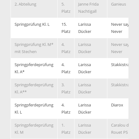
2. Abteilung
5.
Janne Frida
Ganieus
Platz
Nachtigall
Springprüfung Kl. L
15.
Larissa
Never say
Platz
Dücker
Never
Springprüfung Kl. M*
4.
Larissa
Never say
mit Stechen
Platz
Dücker
Never
Springpferdeprüfung
4.
Larissa
Stakkistrano
Kl. A*
Platz
Dücker
Springpferdeprüfung
3.
Larissa
Stakkistrano
Kl. A**
Platz
Dücker
Springpferdeprüfung
4.
Larissa
Diarox
Kl. L
Platz
Dücker
Springpferdeprüfung
1.
Larissa
Caralou du
Kl. M
Platz
Dücker
Rouet PS