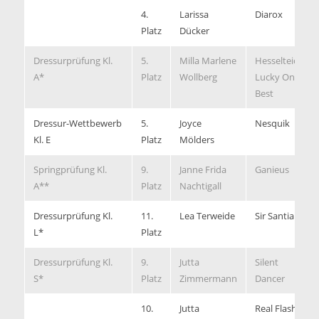
4.
Larissa
Diarox
Platz
Dücker
Dressurprüfung Kl.
5.
Milla Marlene
Hesselteichs
A*
Platz
Wollberg
Lucky Ones
Best
Dressur-Wettbewerb
5.
Joyce
Nesquik
Kl. E
Platz
Mölders
Springprüfung Kl.
9.
Janne Frida
Ganieus
A**
Platz
Nachtigall
Dressurprüfung Kl.
11.
Lea Terweide
Sir Santiano
L*
Platz
Dressurprüfung Kl.
9.
Jutta
Silent
S*
Platz
Zimmermann
Dancer
10.
Jutta
Real Flash