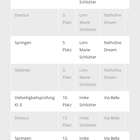
Schlütter
Dressur
3.
Linn
Rathcline
8,00
Platz
Marie
Dream
Schlütter
Springen
5.
Linn
Rathcline
0/64,
Platz
Marie
Dream
Schlütter
Gelände
3.
Linn
Rathcline
1,60/
Platz
Marie
Dream
Schlütter
Vielseitigkeitsprüfung
10.
Imke
Via Bella
Kl. E
Platz
Schlütter
Dressur
15.
Imke
Via Bella
6,40
Platz
Schlütter
Springen
13.
Imke
Via Bella
1/69,