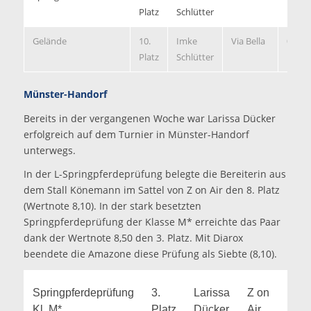
Platz
Schlütter
Gelände
10.
Imke
Via Bella
0/2:3
Platz
Schlütter
Münster-Handorf
Bereits in der vergangenen Woche war Larissa Dücker
erfolgreich auf dem Turnier in Münster-Handorf
unterwegs.
In der L-Springpferdeprüfung belegte die Bereiterin aus
dem Stall Könemann im Sattel von Z on Air den 8. Platz
(Wertnote 8,10). In der stark besetzten
Springpferdeprüfung der Klasse M* erreichte das Paar
dank der Wertnote 8,50 den 3. Platz. Mit Diarox
beendete die Amazone diese Prüfung als Siebte (8,10).
Springpferdeprüfung
3.
Larissa
Z on
8,
Kl. M*
Platz
Dücker
Air