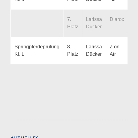
7.
Larissa
Diarox
8,
Platz
Dücker
Springpferdeprüfung
8.
Larissa
Z on
8,
Kl. L
Platz
Dücker
Air