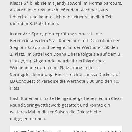
Klasse S* blieb sie mit Jendy sowohl im Normalparcours,
als auch im direkt anschließenden Stechparcours
fehlerfrei und konnte sich dank einer schnellen Zeit
über den 3. Platz freuen.
In der A**-Springpferdeprüfung verpasste die
Bereiterin aus dem Stall Könemann mit Diacontinio den
Sieg nur knapp und belegte mit der Wertnote 8,50 den
2. Platz. Im Sattel von Donna Libera folgte sie auf dem 3.
Platz (8,30). Abgerundet wurde ihr erfolgreiches
Wochenende durch eine Platzierung in der L-
Springpferdeprüfung. Hier erreichte Larissa Dücker auf
LD Conquest of Paradise die Wertnote 8,00 und den 10.
Platz.
Basti Könemann hatte Heiligenbergs Liebeslied im Clear
Round Springwettbewerb gesattelt und konnte ein
weiteres Mal in dieser Saison die Goldschleife
entgegennehmen.
Springpferdeprüfung
2.
Larissa
Diacontinio
8