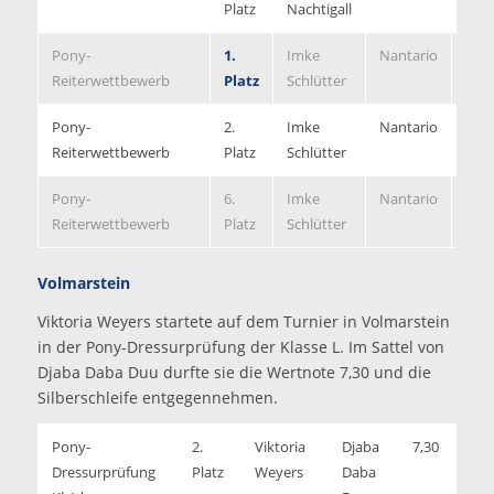
Platz
Nachtigall
Pony-
1.
Imke
Nantario
8,00
Reiterwettbewerb
Platz
Schlütter
Pony-
2.
Imke
Nantario
7,20
Reiterwettbewerb
Platz
Schlütter
Pony-
6.
Imke
Nantario
7,20
Reiterwettbewerb
Platz
Schlütter
Volmarstein
Viktoria Weyers startete auf dem Turnier in Volmarstein
in der Pony-Dressurprüfung der Klasse L. Im Sattel von
Djaba Daba Duu durfte sie die Wertnote 7,30 und die
Silberschleife entgegennehmen.
Pony-
2.
Viktoria
Djaba
7,30
Dressurprüfung
Platz
Weyers
Daba