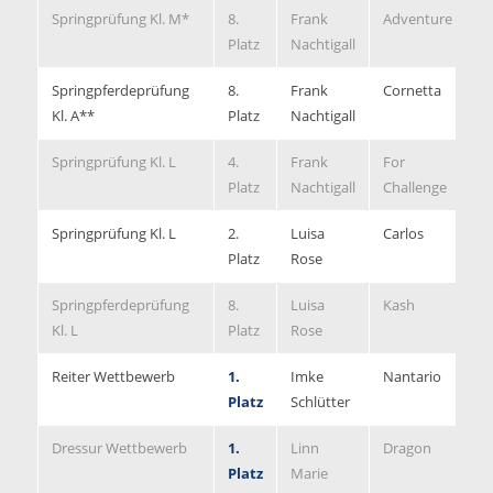
Springprüfung Kl. M*
8.
Frank
Adventure
4/
Platz
Nachtigall
Springpferdeprüfung
8.
Frank
Cornetta
8,
Kl. A**
Platz
Nachtigall
Springprüfung Kl. L
4.
Frank
For
0/
Platz
Nachtigall
Challenge
Springprüfung Kl. L
2.
Luisa
Carlos
0/
Platz
Rose
Springpferdeprüfung
8.
Luisa
Kash
8,
Kl. L
Platz
Rose
Reiter Wettbewerb
1.
Imke
Nantario
8,
Platz
Schlütter
Dressur Wettbewerb
1.
Linn
Dragon
8,
Platz
Marie