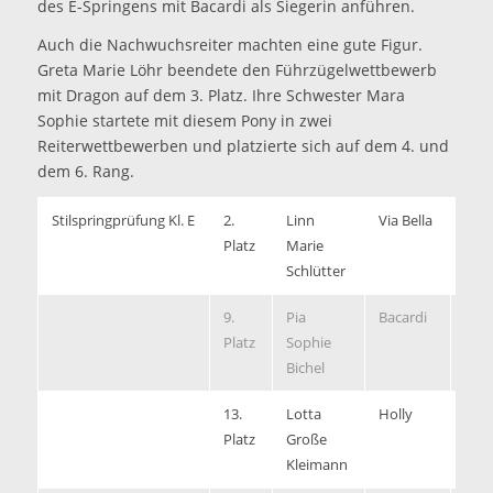
des E-Springens mit Bacardi als Siegerin anführen.
Auch die Nachwuchsreiter machten eine gute Figur.
Greta Marie Löhr beendete den Führzügelwettbewerb
mit Dragon auf dem 3. Platz. Ihre Schwester Mara
Sophie startete mit diesem Pony in zwei
Reiterwettbewerben und platzierte sich auf dem 4. und
dem 6. Rang.
Stilspringprüfung Kl. E
2.
Linn
Via Bella
8,00
Platz
Marie
Schlütter
9.
Pia
Bacardi
7,20
Platz
Sophie
Bichel
13.
Lotta
Holly
7,00
Platz
Große
Kleimann