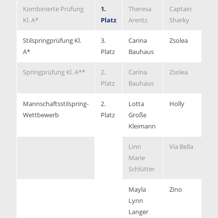
Kombinierte Prüfung
1.
Theresa
Captain
Kl. A*
Platz
Arentz
Sharky
Stilspringprüfung Kl.
3.
Carina
Zsolea
7,
A*
Platz
Bauhaus
Springprüfung Kl. A**
2.
Carina
Zsolea
0/
Platz
Bauhaus
Mannschaftsstilspring-
2.
Lotta
Holly
7,
Wettbewerb
Platz
Große
Kleimann
Linn
Via Bella
6,
Marie
Schlütter
Mayla
Zino
6,
Lynn
Langer