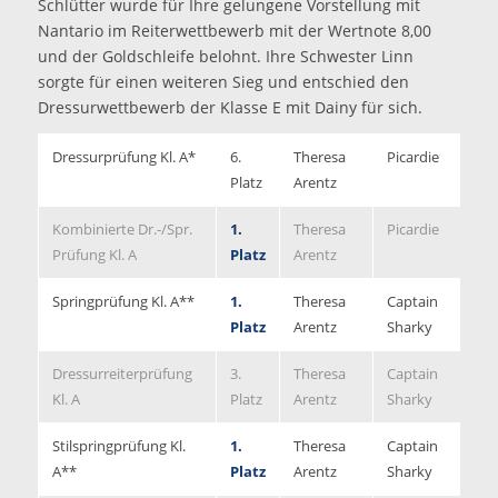
Schlütter wurde für Ihre gelungene Vorstellung mit
Nantario im Reiterwettbewerb mit der Wertnote 8,00
und der Goldschleife belohnt. Ihre Schwester Linn
sorgte für einen weiteren Sieg und entschied den
Dressurwettbewerb der Klasse E mit Dainy für sich.
Dressurprüfung Kl. A*
6.
Theresa
Picardie
7,
Platz
Arentz
Kombinierte Dr.-/Spr.
1.
Theresa
Picardie
7,
Prüfung Kl. A
Platz
Arentz
Springprüfung Kl. A**
1.
Theresa
Captain
0/
Platz
Arentz
Sharky
Dressurreiterprüfung
3.
Theresa
Captain
7,
Kl. A
Platz
Arentz
Sharky
Stilspringprüfung Kl.
1.
Theresa
Captain
8,
A**
Platz
Arentz
Sharky