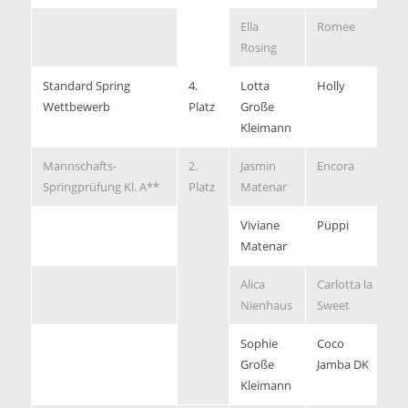
Ella
Romee
8,
Rosing
Standard Spring
4.
Lotta
Holly
0/
Wettbewerb
Platz
Große
Kleimann
Mannschafts-
2.
Jasmin
Encora
0/
Springprüfung Kl. A**
Platz
Matenar
Viviane
Püppi
4/
Matenar
Alica
Carlotta la
8/
Nienhaus
Sweet
Sophie
Coco
1
Große
Jamba DK
Kleimann