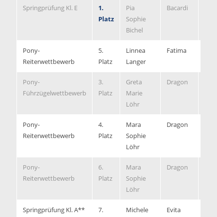
Springprüfung Kl. E
1.
Pia
Bacardi
0/35
Platz
Sophie
Bichel
Pony-
5.
Linnea
Fatima
6,60
Reiterwettbewerb
Platz
Langer
Pony-
3.
Greta
Dragon
7,10
Führzügelwettbewerb
Platz
Marie
Löhr
Pony-
4.
Mara
Dragon
6,90
Reiterwettbewerb
Platz
Sophie
Löhr
Pony-
6.
Mara
Dragon
6,30
Reiterwettbewerb
Platz
Sophie
Löhr
Springprüfung Kl. A**
7.
Michele
Evita
0/49