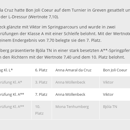
a Cruz hatte Bon Joli Coeur auf dem Turnier in Greven gesattelt u
n der L-Dressur (Wertnote 7,10).
ck glänzte mit Viktor im Springparcours und wurde in zwei
rüfungen der Klasse A mit einer Schleife belohnt. Mit der Wertnot
t einem Endergebnis von 7,70 belegte sie den 7. Platz.
rg präsentierte Bjóla TN in einer stark besetzten A**-Springpf
 den Richtern mit der Wertnote 7,40 und dem 10. Platz belohnt.
g Kl. L*
6. Platz
Anna Amaral da Cruz
Bon Joli Coeur
rüfung Kl. A*
3. Platz
Anna Möllenbeck
Viktor
rüfung Kl. A**
7. Platz
Anna Möllenbeck
Viktor
rüfung Kl. A**
10.
Mona Tenhumberg
Bjóla TN
Platz