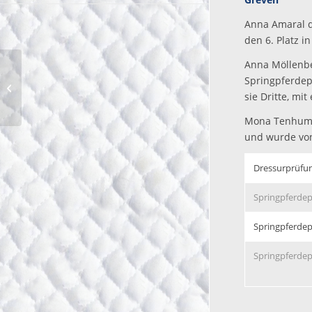
Anna Amaral d
den 6. Platz i
Anna Möllenbe
Turnierberichte: Ahaus
Springpferdep
und Hünxe-
sie Dritte, mi
Bruckhausen
Mona Tenhumbe
und wurde von
Dressurprüfun
Springpferdep
Springpferdep
Springpferdep