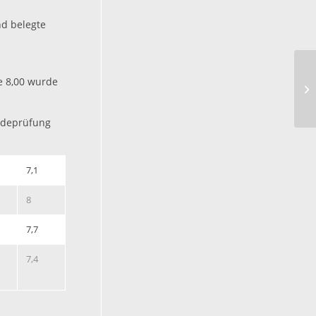
nd belegte
e 8,00 wurde
erdeprüfung
7,1
8
7,7
7,4