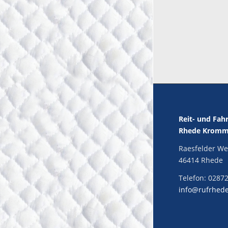
Reit- und Fah
Rhede Kromme
Raesfelder We
46414 Rhede
Telefon:
02872
info@rufrhed