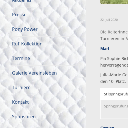
Aktuelles
Presse
22. Juli 2020
Pony Power
Die Reiterinn
Turnieren in 
RuF Kollektion
Marl
Termine
Pia Sophie Bic
hervorragende
Galerie Vereinsleben
Julia-Marie Ge
den 10. Platz.
Turniere
Stilspringprüf
Kontakt
Springprüfung 
Sponsoren
Greven