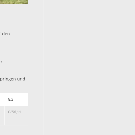
f den
er
-Springen und
8,3
0/56,11