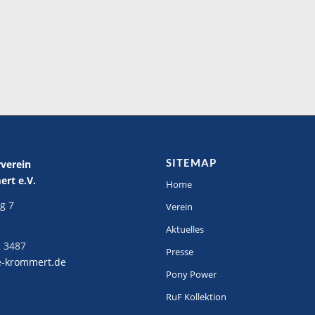
SITEMAP
rverein
rt e.V.
Home
g 7
Verein
Aktuelles
 3487
Presse
e-krommert.de
Pony Power
RuF Kollektion