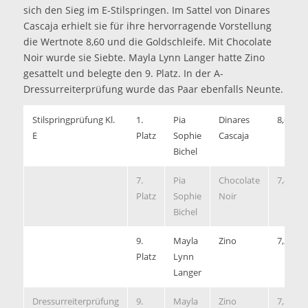
sich den Sieg im E-Stilspringen. Im Sattel von Dinares
Cascaja erhielt sie für ihre hervorragende Vorstellung
die Wertnote 8,60 und die Goldschleife. Mit Chocolate
Noir wurde sie Siebte. Mayla Lynn Langer hatte Zino
gesattelt und belegte den 9. Platz. In der A-
Dressurreiterprüfung wurde das Paar ebenfalls Neunte.
Stilspringprüfung Kl.
1.
Pia
Dinares
8,6
E
Platz
Sophie
Cascaja
Bichel
7.
Pia
Chocolate
7,4
Platz
Sophie
Noir
Bichel
9.
Mayla
Zino
7,2
Platz
Lynn
Langer
Dressurreiterprüfung
9.
Mayla
Zino
7,1