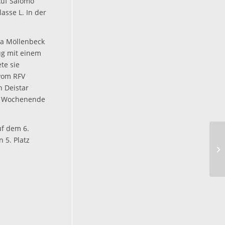
Auf Salomo
asse L. In der
na Möllenbeck
rug mit einem
te sie
vom RFV
n Deistar
es Wochenende
uf dem 6.
 5. Platz