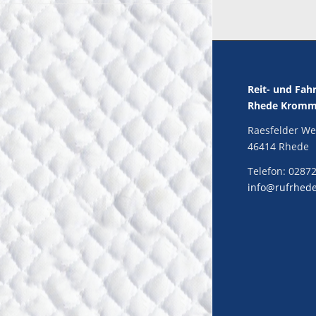
Reit- und Fah
Rhede Kromme
Raesfelder We
46414 Rhede
Telefon:
02872
info@rufrhed