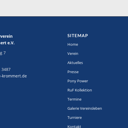
SITEMAP
rverein
rt e.V.
Home
g 7
Verein
Aktuelles
 3487
Presse
e-krommert.de
Pony Power
RuF Kollektion
Termine
Galerie Vereinsleben
Turniere
Kontakt