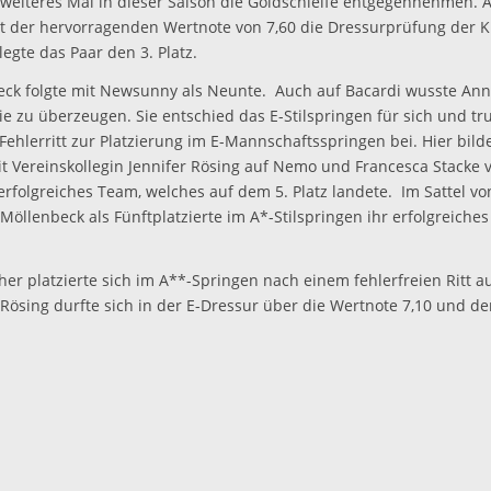
n weiteres Mal in dieser Saison die Goldschleife entgegennehmen. 
t der hervorragenden Wertnote von 7,60 die Dressurprüfung der Kl
egte das Paar den 3. Platz.
ck folgte mit Newsunny als Neunte. Auch auf Bacardi wusste An
ie zu überzeugen. Sie entschied das E-Stilspringen für sich und t
Fehlerritt zur Platzierung im E-Mannschaftsspringen bei. Hier bilde
 Vereinskollegin Jennifer Rösing auf Nemo und Francesca Stacke 
rfolgreiches Team, welches auf dem 5. Platz landete. Im Sattel vo
Möllenbeck als Fünftplatzierte im A*-Stilspringen ihr erfolgreich
er platzierte sich im A**-Springen nach einem fehlerfreien Ritt a
r Rösing durfte sich in der E-Dressur über die Wertnote 7,10 und den