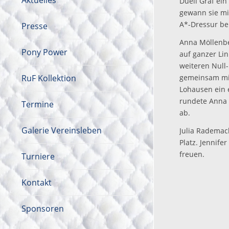
Aktuelles
Duell Graf ei
gewann sie mi
A*-Dressur bel
Presse
Anna Möllenbe
Pony Power
auf ganzer Lin
weiteren Null-
RuF Kollektion
gemeinsam mit
Lohausen ein e
rundete Anna 
Termine
ab.
Galerie Vereinsleben
Julia Rademach
Platz. Jennife
freuen.
Turniere
Kontakt
Sponsoren