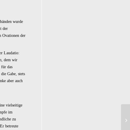
erbänden wurde
t der
en Ovationen der
er Laudatio:
n, dem wir
 für das
 die Gabe, stets
anke aber auch
ne vielseitige
ämpfe im
ndliche zu
Er betreute