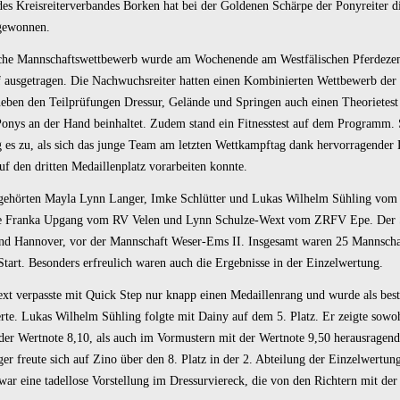
es Kreisreiterverbandes Borken hat bei der Goldenen Schärpe der Ponyreiter d
gewonnen.
eiche Mannschaftswettbewerb wurde am Wochenende am Westfälischen Pferdeze
ausgetragen. Die Nachwuchsreiter hatten einen Kombinierten Wettbewerb der 
neben den Teilprüfungen Dressur, Gelände und Springen auch einen Theorietest
onys an der Hand beinhaltet. Zudem stand ein Fitnesstest auf dem Programm.
 es zu, als sich das junge Team am letzten Wettkampftag dank hervorragender
uf den dritten Medaillenplatz vorarbeiten konnte.
gehörten Mayla Lynn Langer, Imke Schlütter und Lukas Wilhelm Sühling vo
e Franka Upgang vom RV Velen und Lynn Schulze-Wext vom ZRFV Epe. Der S
nd Hannover, vor der Mannschaft Weser-Ems II. Insgesamt waren 25 Mannscha
tart. Besonders erfreulich waren auch die Ergebnisse in der Einzelwertung.
t verpasste mit Quick Step nur knapp einen Medaillenrang und wurde als best
rte. Lukas Wilhelm Sühling folgte mit Dainy auf dem 5. Platz. Er zeigte sowo
 der Wertnote 8,10, als auch im Vormustern mit der Wertnote 9,50 herausragend
r freute sich auf Zino über den 8. Platz in der 2. Abteilung der Einzelwertun
ar eine tadellose Vorstellung im Dressurviereck, die von den Richtern mit der