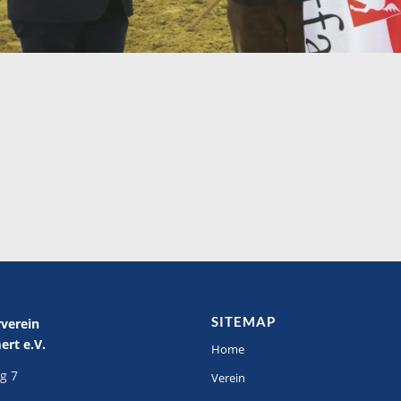
SITEMAP
rverein
rt e.V.
Home
g 7
Verein