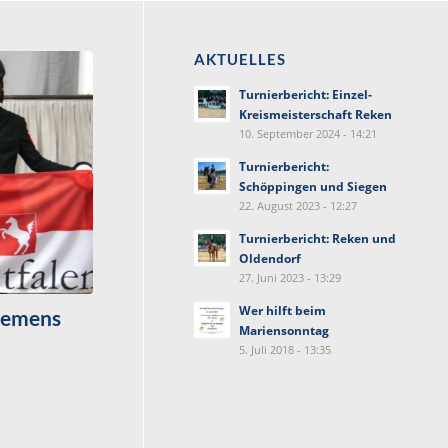
AKTUELLES
Turnierbericht: Einzel-
Kreismeisterschaft Reken
10. September 2024 - 14:21
Turnierbericht:
Schöppingen und Siegen
22. August 2023 - 12:27
Turnierbericht: Reken und
Oldendorf
27. Juni 2023 - 13:29
Wer hilft beim
Klemens
Mariensonntag
5. Juli 2018 - 13:35