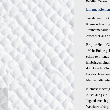
belohnt wurde.
Ehrung Klemens
Vor der eindruck
Klemens Nachtiga
Trainermedaille 
Zuschauer aus d
Brigitte Hein, G
„Mehr Bühne geh
schon sehr lange
Einbringen eines 
das Beste in Kin
für das Bewahren
Mannschaftsreite
Klemens Nachtigal
Turnierbericht:
Ausbildung ein. 
Deutsche
Jugendbereich ge
Jugendmeisterschaften
Westfalenschärpe
Vielseitigkeit Kreuth