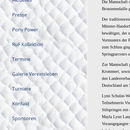
Aktuelles
Die Mannschaft d
Bronzemedaille 
Presse
Der traditionsr
Münster-Handorf 
Pony Power
bewältigen, der 
Vormustern der P
RuF Kollektion
zum Schluss ging
Springparcours a
Termine
Zur Mannschaft 
Krommert, sowi
Galerie Vereinsleben
den Landesverba
Deutschland am S
Turniere
Lynn Schulze-Wex
Kontakt
Teilnehmerin Vie
Stilspringen mit
Mayla Lynn Lange
Sponsoren
Vorausgegangen w