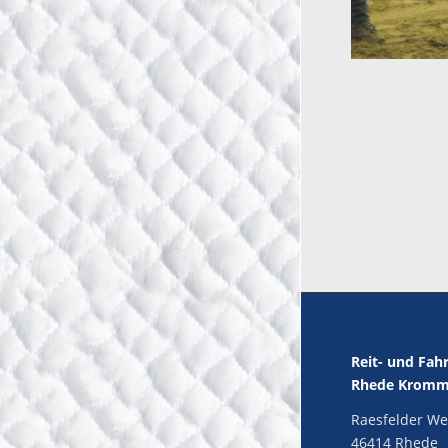
Reit- und Fah
Rhede Kromme
Raesfelder We
46414 Rhede