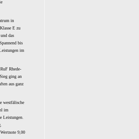
ie
ntrum in
Klasse E zu
 und das
 Spannend bis
 Leistungen im
m RuF Rhede-
ieg ging an
ften aus ganz
e westfälische
hl im
e Leistungen.
g.
 Wertnote 9,00